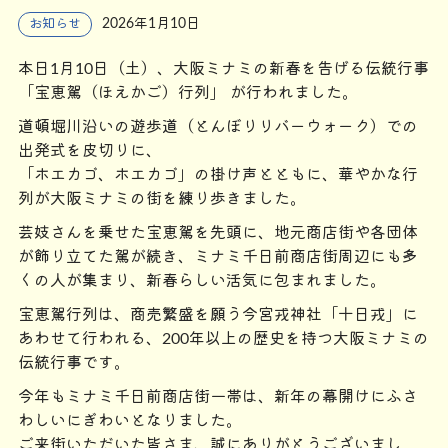
2026年1月10日
お知らせ
本日1月10日（土）、大阪ミナミの新春を告げる伝統行事
「宝恵駕（ほえかご）行列」 が行われました。
道頓堀川沿いの遊歩道（とんぼりリバーウォーク）での
出発式を皮切りに、
「ホエカゴ、ホエカゴ」の掛け声とともに、華やかな行
列が大阪ミナミの街を練り歩きました。
芸妓さんを乗せた宝恵駕を先頭に、地元商店街や各団体
が飾り立てた駕が続き、ミナミ千日前商店街周辺にも多
くの人が集まり、新春らしい活気に包まれました。
宝恵駕行列は、商売繁盛を願う今宮戎神社「十日戎」に
あわせて行われる、200年以上の歴史を持つ大阪ミナミの
伝統行事です。
今年もミナミ千日前商店街一帯は、新年の幕開けにふさ
わしいにぎわいとなりました。
ご来街いただいた皆さま、誠にありがとうございまし